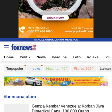
Foxnews
Informasi Tanpa Batasan Waktu
Home
Politik
News
Headline
Foto
Koleksi
Vid
Terpopuler
Indeks
Halaman 404
Pilpres 2024
Laman 
#bencana alam
Gempa Kembar Venezuela: Korban Jiwa
Diprediksi Capai 100.000 Orang