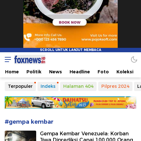
Foxnews
Informasi Tanpa Batasan Waktu
Home
Politik
News
Headline
Foto
Koleksi
Terpopuler
Indeks
Halaman 404
Pilpres 2024
L
#gempa kembar
Gempa Kembar Venezuela: Korban
Jiwa Diprediksi Capai 100.000 Orang