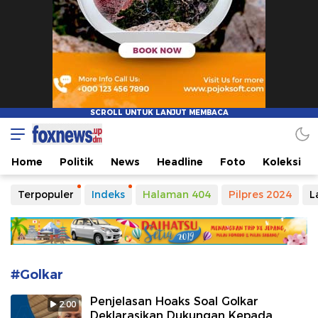
Foxnews
Informasi Tanpa Batasan Waktu
Home
Politik
News
Headline
Foto
Koleksi
Terpopuler
Indeks
Halaman 404
Pilpres 2024
L
#Golkar
Penjelasan Hoaks Soal Golkar
2:00
Deklarasikan Dukungan Kepada