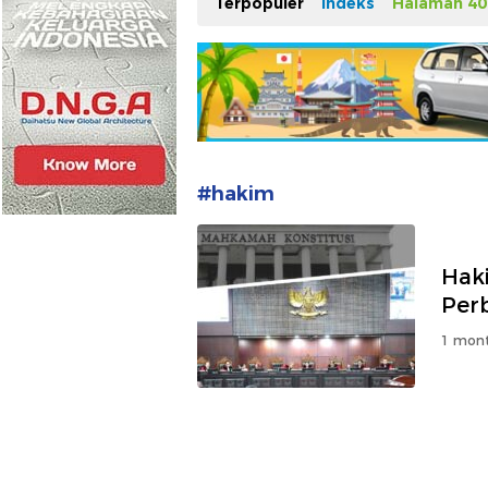
Terpopuler
Indeks
Halaman 40
#hakim
Hak
Per
1 mont