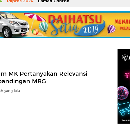
4
Pilpres 2024
Laman Contoh
im MK Pertanyakan Relevansi
bandingan MBG
h yang lalu