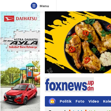
Menu
Foxnews
Informasi Tanpa Batasan Waktu
Politik
Foto
Video
Kole