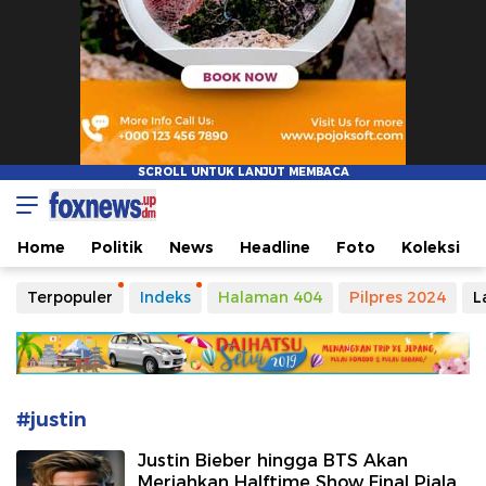
Foxnews
Informasi Tanpa Batasan Waktu
Home
Politik
News
Headline
Foto
Koleksi
Terpopuler
Indeks
Halaman 404
Pilpres 2024
L
#justin
Justin Bieber hingga BTS Akan
Meriahkan Halftime Show Final Piala