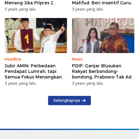
Menang Jika Pilpres 2
Mahfud: Beri Insentif Guru
Putaran
Agama
3 years yang lalu
3 years yang lalu
Headline
News
Jubir AMIN: Perbedaan
PDIP: Ganjar Blusukan
Pendapat Lumrah, tapi
Rakyat Berbondong-
Semua Fokus Menangkan
bondong, Prabowo Tak Ada
Anies-Muhaimin
yang Datang
3 years yang lalu
3 years yang lalu
Selengkapnya