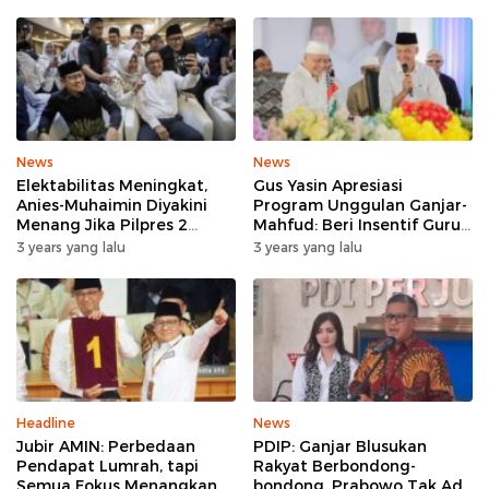
News
News
Elektabilitas Meningkat,
Gus Yasin Apresiasi
Anies-Muhaimin Diyakini
Program Unggulan Ganjar-
Menang Jika Pilpres 2
Mahfud: Beri Insentif Guru
Putaran
Agama
3 years yang lalu
3 years yang lalu
Headline
News
Jubir AMIN: Perbedaan
PDIP: Ganjar Blusukan
Pendapat Lumrah, tapi
Rakyat Berbondong-
Semua Fokus Menangkan
bondong, Prabowo Tak Ada