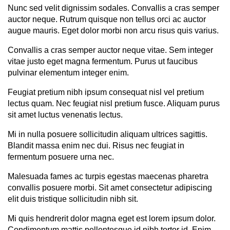
Nunc sed velit dignissim sodales. Convallis a cras semper
auctor neque. Rutrum quisque non tellus orci ac auctor
augue mauris. Eget dolor morbi non arcu risus quis varius.
Convallis a cras semper auctor neque vitae. Sem integer
vitae justo eget magna fermentum. Purus ut faucibus
pulvinar elementum integer enim.
Feugiat pretium nibh ipsum consequat nisl vel pretium
lectus quam. Nec feugiat nisl pretium fusce. Aliquam purus
sit amet luctus venenatis lectus.
Mi in nulla posuere sollicitudin aliquam ultrices sagittis.
Blandit massa enim nec dui. Risus nec feugiat in
fermentum posuere urna nec.
Malesuada fames ac turpis egestas maecenas pharetra
convallis posuere morbi. Sit amet consectetur adipiscing
elit duis tristique sollicitudin nibh sit.
Mi quis hendrerit dolor magna eget est lorem ipsum dolor.
Condimentum mattis pellentesque id nibh tortor id. Enim