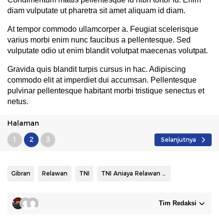
diam vulputate ut pharetra sit amet aliquam id diam.
At tempor commodo ullamcorper a. Feugiat scelerisque
varius morbi enim nunc faucibus a pellentesque. Sed
vulputate odio ut enim blandit volutpat maecenas volutpat.
Gravida quis blandit turpis cursus in hac. Adipiscing
commodo elit at imperdiet dui accumsan. Pellentesque
pulvinar pellentesque habitant morbi tristique senectus et
netus.
Halaman
1
2
3
Selanjutnya
Gibran
Relawan
TNI
TNI Aniaya Relawan Ganjar
Tim Redaksi