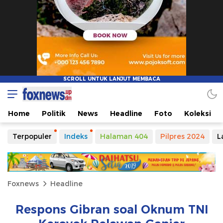
Home
Politik
News
Headline
Foto
Koleksi
Terpopuler
Indeks
Halaman 404
Pilpres 2024
L
Foxnews
Headline
Respons Gibran soal Oknum TNI