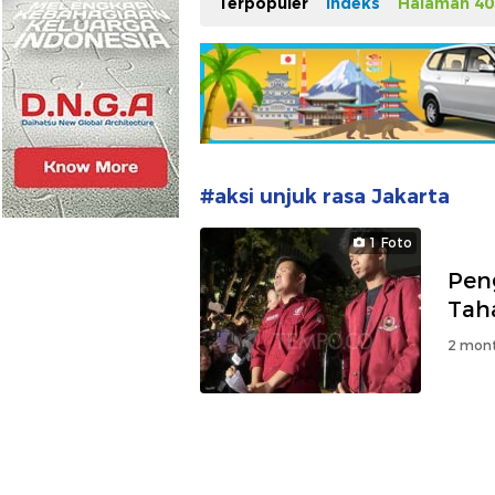
Terpopuler
Indeks
Halaman 40
#aksi unjuk rasa Jakarta
1 Foto
Pen
Tah
2 mont