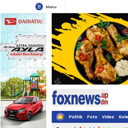
Menu
Foxnews
Informasi Tanpa Batasan Waktu
Politik
Foto
Video
Kole